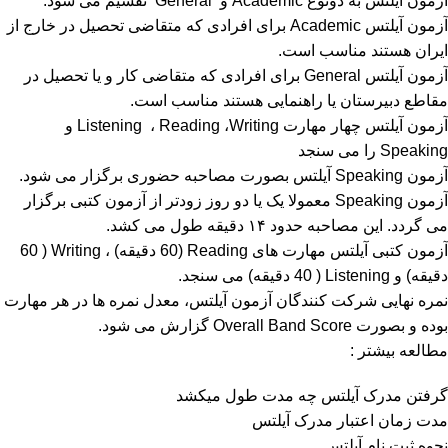
آزمون آیلتس به دونوع Academic و General تقسیم می شود.
آزمون آیلتس Academic برای افرادی که متقاضی تحصیل در خارج از
ایران هستند مناسب است.
آزمون آیلتس General برای افرادی که متقاضی کار و یا تحصیل در
مقاطع دبیرستان یا راهنمایی هستند مناسب است.
آزمون آیلتس چهار مهارت Listening ، Reading ،Writing و
Speaking را می سنجد
آزمون Speaking آیلتس بصورت مصاحبه حضوری برگزار می شود.
آزمون Speaking معمولا یک یا دو روز زودتر از آزمون کتبی برگزار
می گردد. این مصاحبه حدود ۱۴ دقیقه طول می کشد.
آزمون کتبی آیلتس مهارت های Reading (60 دقیقه) ، Writing ( 60
دقیقه) و Listening ( 40 دقیقه) می سنجد.
نمره نهایی شرکت کنندگان آزمون آیلتس، معدل نمره ها در هر مهارت
بوده و بصورت Overall Band Score گزارش می شود.
مطالعه بیشتر :
گرفتن مدرک آیلتس چه مدت طول میکشد
مدت زمان اعتبار مدرک آیلتس
نحوه ثبت نام آیلتس