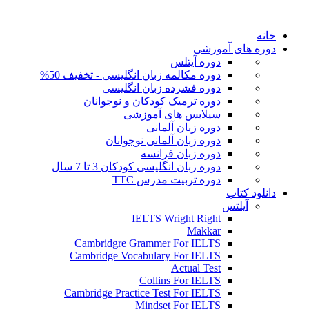
خانه
دوره های آموزشی
دوره آیتلس
دوره مکالمه زبان انگلیسی - تخفیف 50%
دوره فشرده زبان انگلیسی
دوره ترمیک کودکان و نوجوانان
سیلابس های آموزشی
دوره زبان آلمانی
دوره زبان آلمانی نوجوانان
دوره زبان فرانسه
دوره زبان انگلیسی کودکان 3 تا 7 سال
دوره تربیت مدرس TTC
دانلود کتاب
آیلتس
IELTS Wright Right
Makkar
Cambridgre Grammer For IELTS
Cambridge Vocabulary For IELTS
Actual Test
Collins For IELTS
Cambridge Practice Test For IELTS
Mindset For IELTS