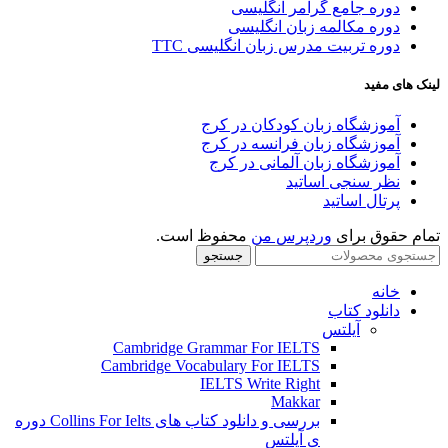
دوره جامع گرامر انگلیسی
دوره مکالمه زبان انگلیسی
دوره تربیت مدرس زبان انگلیسی TTC
لینک های مفید
آموزشگاه زبان کودکان در کرج
آموزشگاه زبان فرانسه در کرج
آموزشگاه زبان آلمانی در کرج
نظر سنجی اساتید
پرتال اساتید
تمام حقوق برای
وردپرس من
محفوظ است.
جستجو
خانه
دانلود کتاب
آیلتس
Cambridge Grammar For IELTS
Cambridge Vocabulary For IELTS
IELTS Write Right
Makkar
بررسی و دانلود کتاب های Collins For Ielts دوره
ی آیلتس