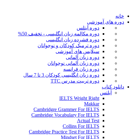
خانه
دوره های آموزشی
دوره آیتلس
دوره مکالمه زبان انگلیسی - تخفیف 50%
دوره فشرده زبان انگلیسی
دوره ترمیک کودکان و نوجوانان
سیلابس های آموزشی
دوره زبان آلمانی
دوره زبان آلمانی نوجوانان
دوره زبان فرانسه
دوره زبان انگلیسی کودکان 3 تا 7 سال
دوره تربیت مدرس TTC
دانلود کتاب
آیلتس
IELTS Wright Right
Makkar
Cambridgre Grammer For IELTS
Cambridge Vocabulary For IELTS
Actual Test
Collins For IELTS
Cambridge Practice Test For IELTS
Mindset For IELTS