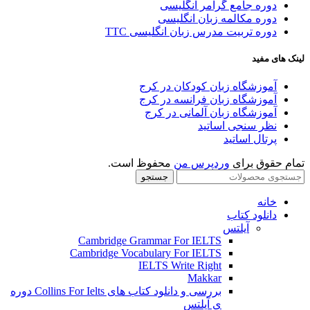
دوره جامع گرامر انگلیسی
دوره مکالمه زبان انگلیسی
دوره تربیت مدرس زبان انگلیسی TTC
لینک های مفید
آموزشگاه زبان کودکان در کرج
آموزشگاه زبان فرانسه در کرج
آموزشگاه زبان آلمانی در کرج
نظر سنجی اساتید
پرتال اساتید
تمام حقوق برای
وردپرس من
محفوظ است.
جستجو
خانه
دانلود کتاب
آیلتس
Cambridge Grammar For IELTS
Cambridge Vocabulary For IELTS
IELTS Write Right
Makkar
بررسی و دانلود کتاب های Collins For Ielts دوره
ی آیلتس