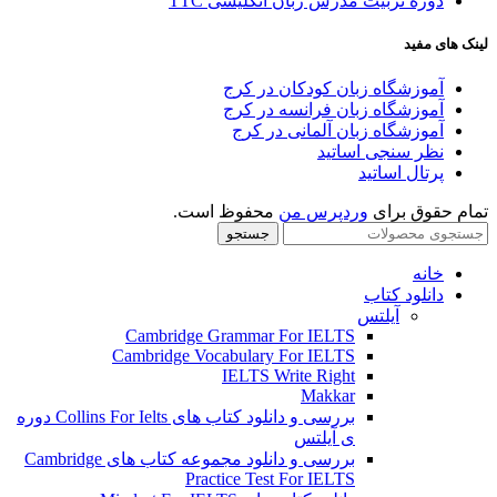
دوره تربیت مدرس زبان انگلیسی TTC
لینک های مفید
آموزشگاه زبان کودکان در کرج
آموزشگاه زبان فرانسه در کرج
آموزشگاه زبان آلمانی در کرج
نظر سنجی اساتید
پرتال اساتید
تمام حقوق برای
وردپرس من
محفوظ است.
جستجو
خانه
دانلود کتاب
آیلتس
Cambridge Grammar For IELTS
Cambridge Vocabulary For IELTS
IELTS Write Right
Makkar
بررسی و دانلود کتاب های Collins For Ielts دوره
ی آیلتس
بررسی و دانلود مجموعه کتاب های Cambridge
Practice Test For IELTS