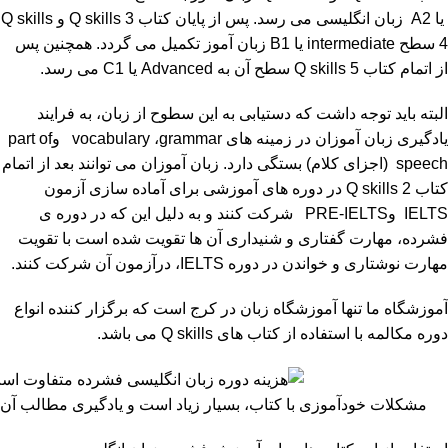
یا A2 زبان انگلیسی می رسد. پس از پایان کتاب Q skills 3 و Q skills
4 سطح intermediate یا B1 زبان آموز تکمیل می گردد. همچنین پس
از اتمام کتاب Q skills 5 سطح آن به Advanced یا C1 می رسد.
البته باید توجه داشت که دستیابی به این سطوح از زبان، به فرایند
یادگیری زبان آموزان در زمینه های vocabulary ،grammar وpart of
speech (اجزای کلام) بستگی دارد. زبان آموزان می توانند بعد از اتمام
کتاب Q skills 2 در دوره های آموزشی برای آماده سازی آزمون
IELTS وPRE-IELTS شرکت کنند و به دلیل این که در دوره ی
فشرده، مهارت گفتاری و شنیداری آن ها تقویت شده است با تقویت
مهارت نوشتاری و خواندن در دوره IELTS، درآزمون آن شرکت کنند.
آموزشگاه ما تنها آموزشگاه زبان در کرج است که برگزار کننده انواع
دوره مکالمه با استفاده از کتاب های Q skills می باشد.
مشکلات خودآموزی با کتاب، بسیار زیاد است و یادگیری مطالب آن ه